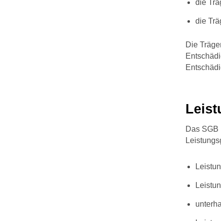
die Trä
die Trä
Die Träge
Entschädi
Entschädi
Leis
Das SGB I
Leistungs
Leistun
Leistun
unterh