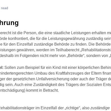
 read
ührung
erecht ist die Person, die eine staatliche Leistungen erhalten mö
rde konfrontiert, die für die Leistungsgewährung zuständig sein 
ie für den Einzelfall zuständige Behörde zu finden. Die Behörd
eistungen gewähren, werden im Teilhaberecht „Rehabilitationstr
deshalb im Folgenden nicht mehr von „Behörde“, sondern von „R
l:
Sollen zum Beispiel für ein Kind mit einer körperlichen Behi
indertengerechten Umbau des Kraftfahrzeuges der Eltern finanz
ger der gesetzlichen Unfallversicherung oder auch der Träger d
ig sein. Auch eine Zuständigkeit des Trägers der Sozialen En
ntschädigung) kommt in Betracht.
habilitationsträger im Einzelfall der „richtige“, also
zuständige