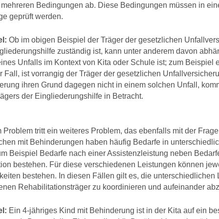
 mehreren Bedingungen ab. Diese Bedingungen müssen in ein
ge geprüft werden.
l:
Ob im obigen Beispiel der Träger der gesetzlichen Unfallver
gliederungshilfe zuständig ist, kann unter anderem davon abh
ines Unfalls im Kontext von Kita oder Schule ist; zum Beispiel 
r Fall, ist vorrangig der Träger der gesetzlichen Unfallversicher
rung ihren Grund dagegen nicht in einem solchen Unfall, komm
ägers der Eingliederungshilfe in Betracht.
Problem tritt ein weiteres Problem, das ebenfalls mit der Frage
chen mit Behinderungen haben häufig Bedarfe in unterschiedli
m Beispiel Bedarfe nach einer Assistenzleistung neben Bedarf
tion bestehen. Für diese verschiedenen Leistungen können jewe
eiten bestehen. In diesen Fällen gilt es, die unterschiedlichen
enen Rehabilitationsträger zu koordinieren und aufeinander ab
l:
Ein 4-jähriges Kind mit Behinderung ist in der Kita auf ein be