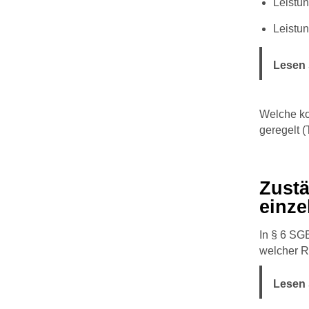
Leistun
Leistun
Lesen 
Welche ko
geregelt (T
Zustä
einz
In § 6 SGB
welcher Re
Lesen 