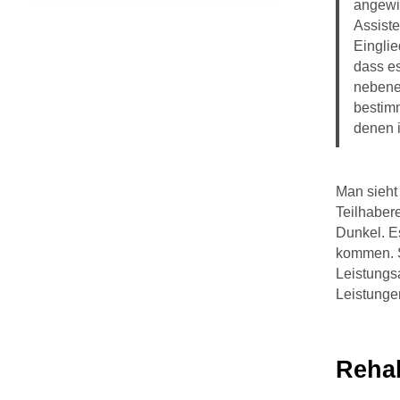
angewie
Assiste
Einglie
dass es
nebene
bestimm
denen i
Man sieht
Teilhaber
Dunkel. Es
kommen. S
Leistungsa
Leistunge
Rehab