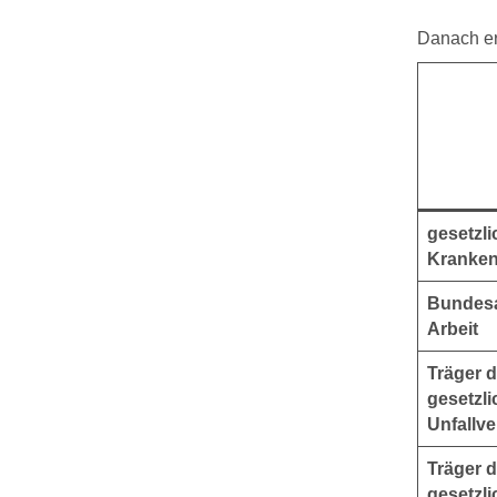
Danach erg
gesetzli
Kranke
Bundesa
Arbeit
Träger d
gesetzl
Unfallv
Träger d
gesetzl