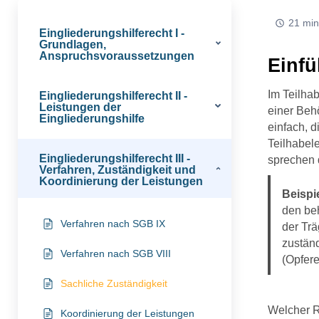
21 min
Eingliederungshilferecht I -
Grundlagen,
Anspruchsvoraussetzungen
Einf
Im Teilhab
Eingliederungshilferecht II -
Leistungen der
einer Behö
Eingliederungshilfe
einfach, d
Teilhabel
Eingliederungshilferecht III -
sprechen 
Verfahren, Zuständigkeit und
Koordinierung der Leistungen
Beispie
den beh
Verfahren nach SGB IX
der Trä
zuständ
Verfahren nach SGB VIII
(Opfere
Sachliche Zuständigkeit
Welcher Re
Koordinierung der Leistungen