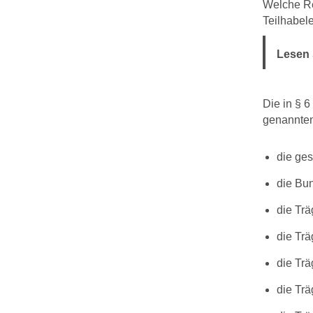
Welche Re
Teilhabel
Lesen 
Die in § 
genannten 
die ge
die Bun
die Trä
die Trä
die Trä
die Trä