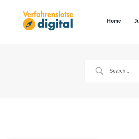
Home
J