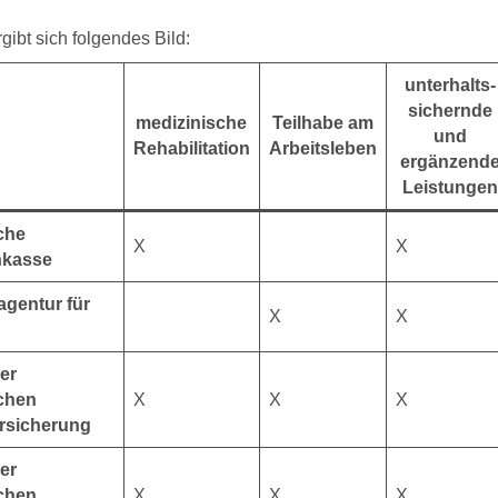
ibt sich folgendes Bild:
unterhalts-
sichernde
medizinische
Teilhabe am
und
Rehabilitation
Arbeitsleben
ergänzend
Leistunge
che
X
X
nkasse
gentur für
X
X
er
ichen
X
X
X
ersicherung
er
ichen
X
X
X