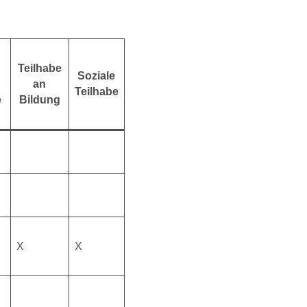
Teilhabe
Soziale
an
Teilhabe
e
Bildung
n
X
X