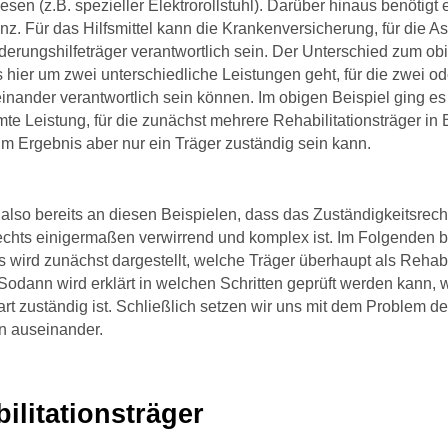
sen (z.B. spezieller Elektrorollstuhl). Darüber hinaus benötigt e
nz. Für das Hilfsmittel kann die Krankenversicherung, für die As
derungshilfeträger verantwortlich sein. Der Unterschied zum obig
 hier um zwei unterschiedliche Leistungen geht, für die zwei o
inander verantwortlich sein können. Im obigen Beispiel ging e
te Leistung, für die zunächst mehrere Rehabilitationsträger in
m Ergebnis aber nur ein Träger zuständig sein kann.
 also bereits an diesen Beispielen, dass das Zuständigkeitsrech
echts einigermaßen verwirrend und komplex ist. Im Folgenden br
 wird zunächst dargestellt, welche Träger überhaupt als Rehabil
odann wird erklärt in welchen Schritten geprüft werden kann, w
rt zuständig ist. Schließlich setzen wir uns mit dem Problem d
n auseinander.
ilitationsträger