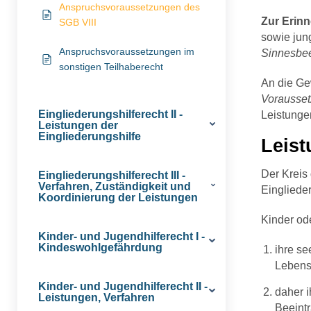
Anspruchsvoraussetzungen des
Zur Erin
SGB VIII
sowie jun
Anspruchsvoraussetzungen im
Sinnesbee
sonstigen Teilhaberecht
An die Ge
Vorausse
Eingliederungshilferecht II -
Leistungen
Leistungen der
Eingliederungshilfe
Leist
Der Kreis
Eingliederungshilferecht III -
Verfahren, Zuständigkeit und
Einglieder
Koordinierung der Leistungen
Kinder od
Kinder- und Jugendhilferecht I -
Kindeswohlgefährdung
ihre se
Lebens
Kinder- und Jugendhilferecht II -
daher i
Leistungen, Verfahren
Beeintr