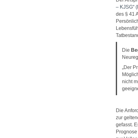
– KJSG“ (
des § 41 A
Persönlic
Lebensfüh
Tatbestand
Die
Be
Neureg
„Der Pr
Möglich
nicht m
geeigne
Die Anfor
zur gelten
gefasst. E
Prognose 