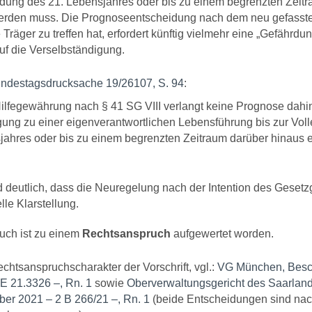
ndung des 21. Lebensjahres oder bis zu einem begrenzten Zeit
werden muss. Die Prognoseentscheidung nach dem neu gefassten
e Träger zu treffen hat, erfordert künftig vielmehr eine „Gefährd
uf die Verselbständigung.
ndestagsdrucksache 19/26107, S. 94
:
Hilfegewährung nach § 41 SG VIII verlangt keine Prognose dahi
ung zu einer eigenverantwortlichen Lebensführung bis zur Vol
ahres oder bis zu einem begrenzten Zeitraum darüber hinaus er
 deutlich, dass die Neuregelung nach der Intention des Gesetzg
lle Klarstellung.
uch ist zu einem
Rechtsanspruch
aufgewertet worden.
htsanspruchscharakter der Vorschrift, vgl.:
VG München, Besch
E 21.3326 –, Rn. 1
sowie
Oberverwaltungsgericht des Saarlan
er 2021 – 2 B 266/21 –, Rn. 1
(beide Entscheidungen sind nach 