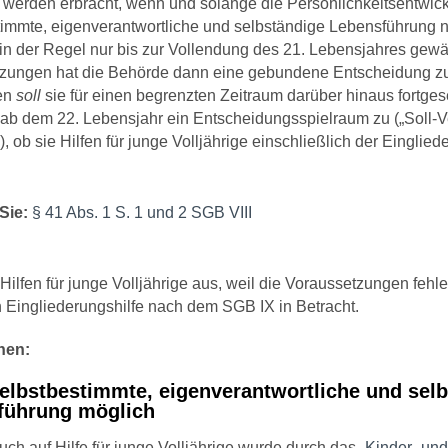
n werden erbracht, wenn und solange die Persönlichkeitsentwic
timmte, eigenverantwortliche und selbständige Lebensführung ni
 in der Regel nur bis zur Vollendung des 21. Lebensjahres gewäh
zungen hat die Behörde dann eine gebundene Entscheidung zu 
len
soll
sie für einen begrenzten Zeitraum darüber hinaus fortge
 ab dem 22. Lebensjahr ein Entscheidungsspielraum zu („Soll-Ve
 ob sie Hilfen für junge Volljährige einschließlich der Einglied
Sie:
§ 41 Abs. 1 S. 1 und 2 SGB VIII
ilfen für junge Volljährige aus, weil die Voraussetzungen fehl
Eingliederungshilfe nach dem SGB IX in Betracht.
nen:
elbstbestimmte, eigenverantwortliche und sel
führung möglich
ch auf Hilfe für junge Volljährige wurde durch das
„Kinder- un