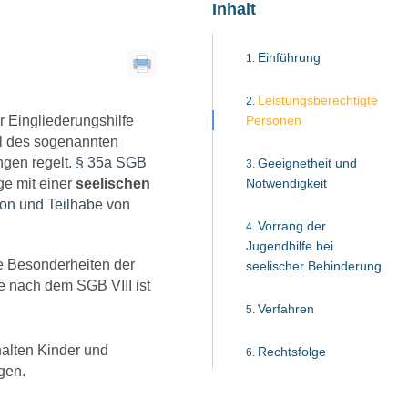
Inhalt
Einführung
Leistungsberechtigte
 Eingliederungshilfe
Personen
il des sogenannten
ngen regelt.
§ 35a SGB
Geeignetheit und
ge mit einer
seelischen
Notwendigkeit
ion und Teilhabe von
Vorrang der
Jugendhilfe bei
e Besonderheiten der
seelischer Behinderung
fe nach dem SGB VIII ist
Verfahren
alten Kinder und
Rechtsfolge
gen.