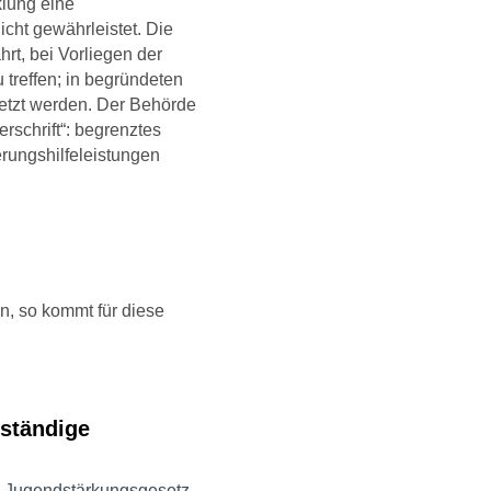
klung eine
cht gewährleistet. Die
rt, bei Vorliegen der
treffen; in begründeten
setzt werden. Der Behörde
rschrift“: begrenztes
erungshilfeleistungen
en, so kommt für diese
bständige
d Jugendstärkungsgesetz