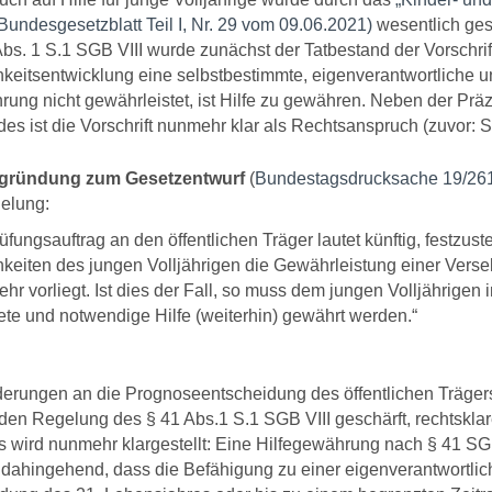
Bundesgesetzblatt Teil I, Nr. 29 vom 09.06.2021)
wesentlich ges
bs. 1 S.1 SGB VIII wurde zunächst der Tatbestand der Vorschrif
hkeitsentwicklung eine selbstbestimmte, eigenverantwortliche 
rung nicht gewährleistet, ist Hilfe zu gewähren. Neben der Prä
es ist die Vorschrift nunmehr klar als Rechtsanspruch (zuvor: So
gründung zum Gesetzentwurf
(
Bundestagsdrucksache 19/261
elung:
üfungsauftrag an den öffentlichen Träger lautet künftig, festzus
keiten des jungen Volljährigen die Gewährleistung einer Verse
ehr vorliegt. Ist dies der Fall, so muss dem jungen Volljährigen 
te und notwendige Hilfe (weiterhin) gewährt werden.“
derungen an die Prognoseentscheidung des öffentlichen Trägers
den Regelung des § 41 Abs.1 S.1 SGB VIII geschärft, rechtsklar
s wird nunmehr klargestellt: Eine Hilfegewährung nach § 41 SGB
dahingehend, dass die Befähigung zu einer eigenverantwortli