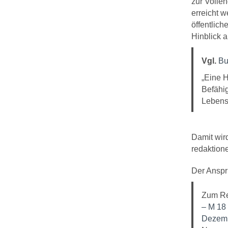
zur Volle
erreicht 
öffentlich
Hinblick a
Vgl.
Bu
„Eine 
Befähig
Lebensj
Damit wird
redaktione
Der Anspr
Zum Rec
– M 18 
Dezemb