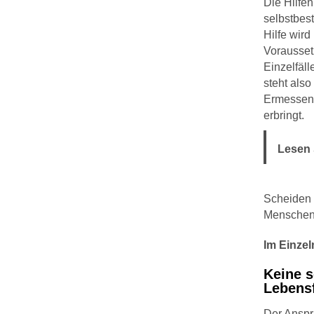
Die Hilfe
selbstbes
Hilfe wird
Vorausset
Einzelfäl
steht also
Ermessen),
erbringt.
Lesen 
Scheiden H
Menschen 
Im Einzel
Keine s
Lebens
Der Anspru