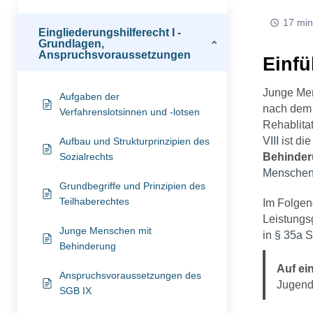
17 min
Eingliederungshilferecht I -
Grundlagen,
Anspruchsvoraussetzungen
Einf
Junge Men
Aufgaben der
nach de
Verfahrenslotsinnen und -lotsen
Rehablita
VIII
ist di
Aufbau und Strukturprinzipien des
Sozialrechts
Behinde
Menschen 
Grundbegriffe und Prinzipien des
Teilhaberechtes
Im Folgen
Leistung
Junge Menschen mit
in
§ 35a S
Behinderung
Auf ei
Anspruchsvoraussetzungen des
Jugend
SGB IX