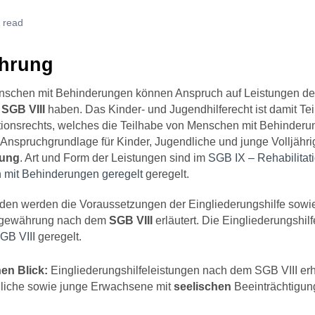
 read
ührung
schen mit Behinderungen können Anspruch auf Leistungen der
m
SGB VIII
haben. Das Kinder- und Jugendhilferecht ist damit Te
tionsrechts, welches die Teilhabe von Menschen mit Behinderu
e Anspruchgrundlage für Kinder, Jugendliche und junge Volljähri
rung
. Art und Form der Leistungen sind im
SGB IX – Rehabilitat
mit Behinderungen geregelt
geregelt.
den werden die Voraussetzungen der Eingliederungshilfe sowi
sgewährung nach dem
SGB VIII
erläutert. Die Eingliederungshil
GB VIII
geregelt.
nen Blick:
Eingliederungshilfeleistungen nach dem SGB VIII erh
liche sowie junge Erwachsene mit
seelischen
Beeinträchtigun