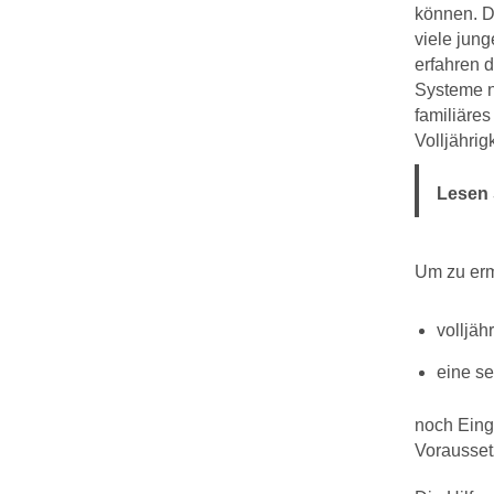
können. Da
viele jun
erfahren d
Systeme n
familiäre
Volljährig
Lesen 
Um zu ermi
volljähr
eine s
noch Eing
Voraussetz