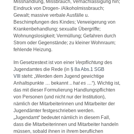
Misshandlung, Missbrauch, Vernachlässigung hin;
Eindruck von Drogen- /Alkoholmissbrauch;
Gewalt; massive verbale Ausfälle u.
Beschimpfungen des Kindes; Verweigerung von
Krankenbehandlung; sexualle Übergriffe;
Wohnungslosigkeit; Vermüllung; Gefahren durch
Strom oder Gegenstände; zu kleiner Wohnraum;
fehlende Heizung.
Im Gesetzestext ist von einer
Verpflichtung
des
Jugendamtes die Rede (in
§ 8a Abs.1 SGB
VIII
steht: „Werden dem Jugend gewichtige
Anhaltspunkte … bekannt ..
hat es
…“). Wichtig ist,
das mit dieser Formulierung Handlungspflichten
von Personen (und nicht nur der Institution),
nämlich der Mitarbeiterinnen und Mitarbeiter der
Jugendämter festgeschrieben werden.
„Jugendamt“ bedeutet nämlich in diesem Fall,
dass die Mitarbeiterinnen und Mitarbeiter handeln
müssen, sobald ihnen in ihrem beruflichen